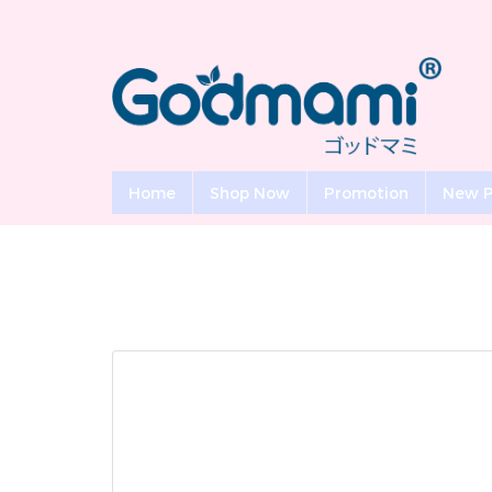
Home
Shop Now
Promotion
New P