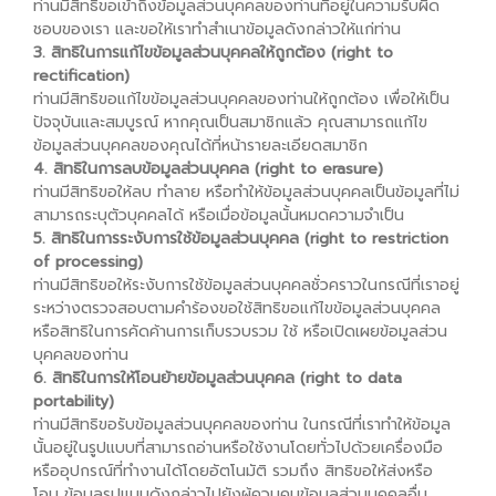
ท่านมีสิทธิขอเข้าถึงข้อมูลส่วนบุคคลของท่านที่อยู่ในความรับผิด
ชอบของเรา และขอให้เราทำสำเนาข้อมูลดังกล่าวให้แก่ท่าน
3. สิทธิในการแก้ไขข้อมูลส่วนบุคคลให้ถูกต้อง (right to
rectification)
ท่านมีสิทธิขอแก้ไขข้อมูลส่วนบุคคลของท่านให้ถูกต้อง เพื่อให้เป็น
ปัจจุบันและสมบูรณ์ หากคุณเป็นสมาชิกแล้ว คุณสามารถแก้ไข
ข้อมูลส่วนบุคคลของคุณได้ที่หน้ารายละเอียดสมาชิก
4. สิทธิในการลบข้อมูลส่วนบุคคล (right to erasure)
ท่านมีสิทธิขอให้ลบ ทำลาย หรือทำให้ข้อมูลส่วนบุคคลเป็นข้อมูลที่ไม่
สามารถระบุตัวบุคคลได้ หรือเมื่อข้อมูลนั้นหมดความจำเป็น
5. สิทธิในการระงับการใช้ข้อมูลส่วนบุคคล (right to restriction
of processing)
ท่านมีสิทธิขอให้ระงับการใช้ข้อมูลส่วนบุคคลชั่วคราวในกรณีที่เราอยู่
ระหว่างตรวจสอบตามคำร้องขอใช้สิทธิขอแก้ไขข้อมูลส่วนบุคคล
หรือสิทธิในการคัดค้านการเก็บรวบรวม ใช้ หรือเปิดเผยข้อมูลส่วน
บุคคลของท่าน
6. สิทธิในการให้โอนย้ายข้อมูลส่วนบุคคล (right to data
portability)
ท่านมีสิทธิขอรับข้อมูลส่วนบุคคลของท่าน ในกรณีที่เราทำให้ข้อมูล
นั้นอยู่ในรูปแบบที่สามารถอ่านหรือใช้งานโดยทั่วไปด้วยเครื่องมือ
หรืออุปกรณ์ที่ทำงานได้โดยอัตโนมัติ รวมถึง สิทธิขอให้ส่งหรือ
โอน ข้อมูลรูปแบบดังกล่าวไปยังผู้ควบคุมข้อมูลส่วนบุคคลอื่น