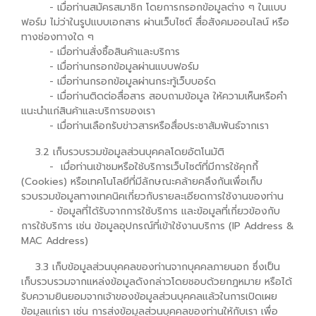
- เมื่อท่านสมัครสมาชิก โดยการกรอกข้อมูลต่าง ๆ ในแบบ
ฟอร์ม ไม่ว่าในรูปแบบเอกสาร ผ่านเว็บไซต์ สื่อสังคมออนไลน์ หรือ
ทางช่องทางใด ๆ
- เมื่อท่านสั่งซื้อสินค้าและบริการ
- เมื่อท่านกรอกข้อมูลผ่านแบบฟอร์ม
- เมื่อท่านกรอกข้อมูลผ่านกระทู้เว็บบอร์ด
- เมื่อท่านติดต่อสื่อสาร สอบถามข้อมูล ให้ความเห็นหรือคำ
แนะนำแก่สินค้าและบริการของเรา
- เมื่อท่านเลือกรับข่าวสารหรือสื่อประชาสัมพันธ์จากเรา
3.2 เก็บรวบรวมข้อมูลส่วนบุคคลโดยอัตโนมัติ
- เมื่อท่านเข้าชมหรือใช้บริการเว็บไซต์ที่มีการใช้คุกกี้
(Cookies) หรือเทคโนโลยีที่มีลักษณะคล้ายคลึงกันเพื่อเก็บ
รวบรวมข้อมูลทางเทคนิคเกี่ยวกับรายละเอียดการใช้งานของท่าน
- ข้อมูลที่ได้รับจากการใช้บริการ และข้อมูลที่เกี่ยวข้องกับ
การใช้บริการ เช่น ข้อมูลอุปกรณ์ที่เข้าใช้งานบริการ (IP Address &
MAC Address)
3.3 เก็บข้อมูลส่วนบุคคลของท่านจากบุคคลภายนอก ซึ่งเป็น
เก็บรวบรวมจากแหล่งข้อมูลดังกล่าวโดยชอบด้วยกฎหมาย หรือได้
รับความยินยอมจากเจ้าของข้อมูลส่วนบุคคลแล้วในการเปิดเผย
ข้อมูลแก่เรา เช่น การส่งข้อมูลส่วนบุคคลของท่านให้กับเรา เพื่อ