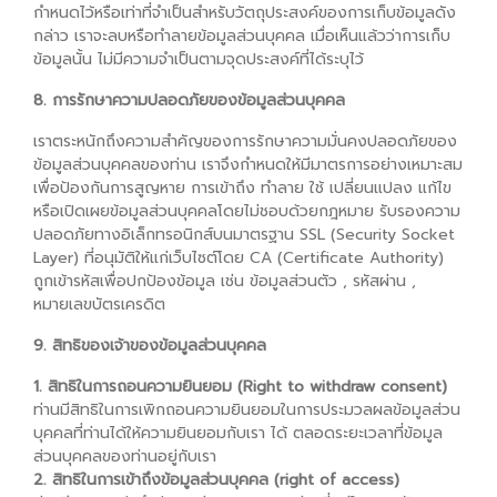
กำหนดไว้หรือเท่าที่จำเป็นสำหรับวัตถุประสงค์ของการเก็บข้อมูลดัง
กล่าว เราจะลบหรือทำลายข้อมูลส่วนบุคคล เมื่อเห็นแล้วว่าการเก็บ
ข้อมูลนั้น ไม่มีความจำเป็นตามจุดประสงค์ที่ได้ระบุไว้
8. การรักษาความปลอดภัยของข้อมูลส่วนบุคคล
เราตระหนักถึงความสำคัญของการรักษาความมั่นคงปลอดภัยของ
ข้อมูลส่วนบุคคลของท่าน เราจึงกำหนดให้มีมาตรการอย่างเหมาะสม
เพื่อป้องกันการสูญหาย การเข้าถึง ทำลาย ใช้ เปลี่ยนแปลง แก้ไข
หรือเปิดเผยข้อมูลส่วนบุคคลโดยไม่ชอบด้วยกฎหมาย รับรองความ
ปลอดภัยทางอิเล็กทรอนิกส์บนมาตรฐาน SSL (Security Socket
Layer) ที่อนุมัติให้แก่เว็บไซต์โดย CA (Certificate Authority)
ถูกเข้ารหัสเพื่อปกป้องข้อมูล เช่น ข้อมูลส่วนตัว , รหัสผ่าน ,
หมายเลขบัตรเครดิต
9. สิทธิของเจ้าของข้อมูลส่วนบุคคล
1. สิทธิในการถอนความยินยอม (Right to withdraw consent)
ท่านมีสิทธิในการเพิกถอนความยินยอมในการประมวลผลข้อมูลส่วน
บุคคลที่ท่านได้ให้ความยินยอมกับเรา ได้ ตลอดระยะเวลาที่ข้อมูล
ส่วนบุคคลของท่านอยู่กับเรา
2. สิทธิในการเข้าถึงข้อมูลส่วนบุคคล (right of access)