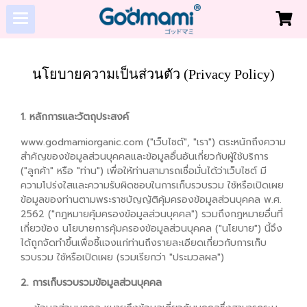
นโยบายความเป็นส่วนตัว (Privacy Policy)
1. หลักการและวัตถุประสงค์
www.godmamiorganic.com ("เว็บไซต์", "เรา") ตระหนักถึงความ
สำคัญของข้อมูลส่วนบุคคลและข้อมูลอื่นอันเกี่ยวกับผู้ใช้บริการ
("ลูกค้า" หรือ "ท่าน") เพื่อให้ท่านสามารถเชื่อมั่นได้ว่าเว็บไซต์ มี
ความโปร่งใสและความรับผิดชอบในการเก็บรวบรวม ใช้หรือเปิดเผย
ข้อมูลของท่านตามพระราชบัญญัติคุ้มครองข้อมูลส่วนบุคคล พ.ศ.
2562 ("กฎหมายคุ้มครองข้อมูลส่วนบุคคล") รวมถึงกฎหมายอื่นที่
เกี่ยวข้อง นโยบายการคุ้มครองข้อมูลส่วนบุคคล ("นโยบาย") นี้จึง
ได้ถูกจัดทำขึ้นเพื่อชี้แจงแก่ท่านถึงรายละเอียดเกี่ยวกับการเก็บ
รวบรวม ใช้หรือเปิดเผย (รวมเรียกว่า "ประมวลผล")
2. การเก็บรวบรวมข้อมูลส่วนบุคคล