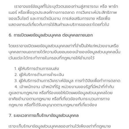
เราอาจแชร์ข้อมูลที่ไม่ระบุตัวตนของท่านสู่สาธารณะ หรือ พาร์ท
เนอร์ หรือเพื่อจุดประสงค์ทางการตลาด การวิเคราะห์ประสิทธิภาพ
ของเว็บไซต์ และการดำเนินงาน การส่งเสริมการขาย หรือเพื่อ
แสดงเทรนด์เกี่ยวกับการใช้สินค้าและบริการของเราโดยทั่วไป
6. การเปิดเผยข้อมูลส่วนบุคคล ต่อบุคคลภายนอก
โดยเราอาจเปิดเผยข้อมูลส่วนบุคคลเท่าที่จำเป็นให้แก่หน่วยงานหรือ
บุคคลภายนอกภายใต้ความยินยอมของเจ้าของข้อมูลส่วนบุคคลนั้น
เว้นแต่จะได้กระทำภายในกรอบที่กฎหมายให้อำนาจไว้
1. ผู้ให้บริการด้านการขนส่ง
2. ผู้ให้บริการด้านการชำระเงิน
3. ผู้ให้บริการด้านการวิเคราะห์ข้อมูล การทำวิจัยเพื่อทำการตลาด
4. เจ้าพนักงาน เจ้าหน้าที่รัฐ หน่วยงานของรัฐที่มีหน้าที่กำกับ
ดูแลตามกฎหมาย หรือที่ร้องขอให้เปิดเผยข้อมูลส่วนบุคคลโดย
อาศัยอำนาจตามกฎหมาย หรือที่เกี่ยวข้องกับกระบวนการทาง
กฎหมาย หรือที่ได้รับอนุญาตตามกฎหมายที่เกี่ยวข้อง
7. ระยะเวลาการเก็บรักษาข้อมูลส่วนบุคคล
เราจะเก็บรักษาข้อมูลส่วนบุคคลของท่านไว้เพียงเท่าที่กฎหมาย