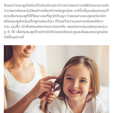
ถึงแม้ว่าแชมพูสำหรับเด็กส่วนใหญ่จะมีการทดสอบทางคลินิกออกมาแล้ว
ว่าปลอดภัยและไม่มีผลข้างเคียงใดๆต่อลูกน้อย แต่ทั้งนี้คุณพ่อคุณแม่ก็
ควรเลือกแชมพูที่ดีที่เหมาะสมที่สุดให้กับลูก โดยเฉพาะแชมพูออร์แกนิก
หรือแชมพูสำหรับเด็กสูตรอ่อนโยน ที่ช่วยทำความสะอาดเส้นผมให้เงา
งาม นุ่มลื่น มีกลิ่นหอมอ่อนๆและปลอดภัย เลยขอชวนคุณพ่อคุณแม่มา
ดู 6 วิธี เลือกแชมพูเด็กอย่างไรให้ปลอดภัยและดูแลเส้นผมของลูกน้อย
ได้เป็นอย่างดี