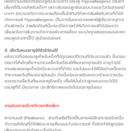
เพื่อความปลอดภัยของลูกในระยะยาว แชมพู Hypoallergenic เป็นตัว
เลือกที่ดีมากสำหรับเด็กๆ เพราะผิวของลูกยังบอบบางและไวต่อสารเคมี
มากๆ สามารถเกิดการระคายเคืองขึ้นได้ทันทีถ้าหากสัมผัสกับสารที่ทำให้
เกิดการแพ้ Hypoallergenic เป็นการรับรองจากแพทย์ผู้เชี่ยวชาญทาง
ด้านผิวหนัง ว่าผลิตภัณฑ์นั้นๆจะมีโอกาสทำให้เกิดการแพ้ได้น้อยกว่า
เพื่อลดโอกาสในการเกิดการแพ้ระคายเคือง แนะนำคุณพ่อคุณแม่มองหา
แชมพูประเภทนี้ไว้ อุ่นใจแน่นอนค่ะ
6. เช็ควันหมดอายุให้ชัวร์ก่อนใช้
หลังจากที่เจอแชมพูสำหรับเด็กที่มีคุณสมบัติตามที่ต้องการแล้ว ขั้นตอน
ต่อมาที่สำคัญคือการตรวจเช็ควันเดือนปีที่หมดอายุก่อนใช้ อายุการใช้
งานของแชมพูเด็กมักมีระยะเวลาที่จำกัด และไม่แนะนำให้ใช้อย่างเด็ดขาด
ถ้าหากเลยวันที่หมดอายุไปแล้ว ดังนั้นก่อนจะหยิบลงตะกร้าและจ่ายเงิน
ควรตรวจเช็ควันที่หมดอายุอีกครั้ง เพื่อให้มั่นใจว่าลูกของเราจะได้ใช้
แชมพูที่ดี มีคุณภาพ ประสิทธิภาพและยังไม่มดอายุนั่นเอง
สารอันตรายอื่นๆที่ควรหลีกเลี่ยง
พาราเบนส์ (Parabens) : สารกันเสียที่จัดเป็นสารเคมีอันตรายชนิดหนึ่ง
ตัวการสำคัญที่ทำให้ผิวระคายเคืองและไวต่อการแพ้ ทั้งยังทำให้ลูกน้อย
เสี่ยงต่อการเกิดโรคมะเร็งอีกด้วย