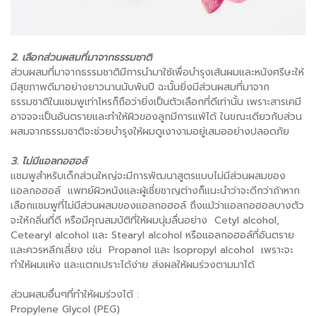
2. เลือกส่วนผสมที่มาจากธรรมชาติ
ส่วนผสมที่มาจากธรรมชาติมีการนำมาใช้เพื่อบำรุงเส้นผมและหนังศรีษะให้
มีสุขภาพดีมาอย่างยาวนานนับพันปี ฉะนั้นยิ่งมีส่วนผสมที่มาจาก
ธรรมชาติในแชมพูเท่าไหรก็ถือว่ายิ่งเป็นตัวเลือกที่ดีเท่านั้น เพราะสารเคมี
อาจจจะเป็นอันตรายและทำให้ผิวของลูกมีการแพ้ได้ ในขณะเดียวกับส่วน
ผสมจากธรรมชาติจะช่วยบำรุงให้ผมดูเงางามอยู่เสมออย่างปลอดภัย
3. ไม่มีแอลกอฮอล์
แชมพูสำหรับเด็กส่วนใหญ่จะมีการพัฒนาสูตรแบบไม่มีส่วนผสมของ
แอลกอฮอล์ แพทย์ผิวหนังและผู้เชี่ยชาญต่างก็แนะนำว่าจะดีกว่าถ้าหาก
เลือกแชมพูที่ไม่มีส่วนผสมของแอลกอฮอล์ ถึงแม้ว่าแอลกอฮอลบางตัว
จะให้กลิ่นที่ดี หรือมีคุณสมบัติที่ให้ผมนุ่มลื่นอย่าง Cetyl alcohol,
Cetearyl alcohol และ Stearyl alcohol หรือแอลกอฮอล์ที่อันตราย
และควรหลีกเลี่ยง เช่น Propanol และ Isopropyl alcohol เพราะจะ
ทำให้ผมแห้ง และแตกเปราะได้ง่าย ส่งผลให้ผมร่วงตามมาได้
ส่วนผสมอื่นๆที่ทำให้ผมร่วงได้ :
Propylene Glycol (PEG)