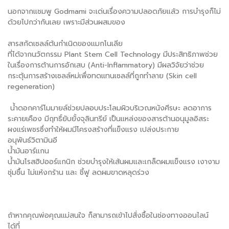
นอกจากแชมพู Godmami จะเด่นเรื่องความปลอดภัยแล้ว การบำรุงก็ไม่
ด้วยไปกว่ากันเลย เพราะมีส่วนผสมของ
สารสกัดเซลล์ต้นกำเนิดของแมกโนเลีย
ที่ได้จากนวัตกรรม Plant Stem Cell Technology มีประสิทธิภาพช่วย
ในเรื่องการต้านการอักเสบ (Anti-Inflammatory) มีผลวิจัยว่าช่วย
กระตุ้นการสร้างเซลล์หม่เพื่อทดแทนเซลล์ที่ถูกทำลาย (Skin cell
regeneration)
น้ำดอกคาร์โมมายล์ช่วยปลอบประโลมผิวบริเวณหนังศีรษะ ลดอาการ
ระคายเคือง มีฤทธิ์ยับยั้งจุลินทรีย์ เป็นแหล่งของสารต้านอนุมูลอิสระ
ผงแร่เพชรซึ่งทำให้ผมมีโครงสร้างที่แข็งแรง เปล่งประกาย
อนุพันธ์วิตามินอี
น้ำมันอาร์แกน
น้ำมันโรสฮิปออร์แกนิก ช่วยบำรุงให้เส้นผมและเกล็ดผมแข็งแรง เงางาม
ชุ่มชื้น ไม่แห้งกร้าน และ ชี้ฟู ลดผมขาดหลุดร่วง
ถ้าหากคุณพ่อคุณแม่สนใจ ก็สามารถเข้าไปสั่งซื้อในช่องทางออนไลน์
ได้ที่