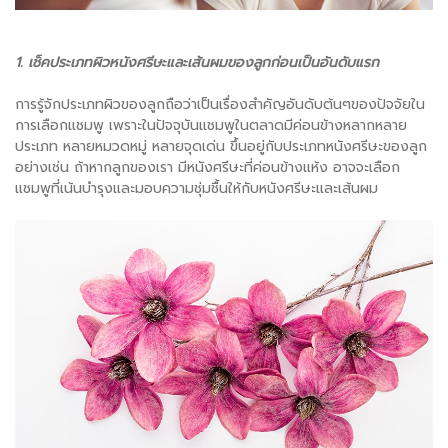
1. เช็คประเภทผิวหนังศรีษะและเส้นผมของลูกก่อนเป็นอันดับแรก
การรู้จักประเภทผิวของลูกถือว่าเป็นเรื่องสำคัญอันดับต้นๆของปัจจัยใน
การเลือกแชมพู เพราะในปัจจุบันแชมพูในตลาดมีค่อนข้างหลากหลาย
ประเภท หลายหมวดหมู่ หลายจุดเด่น ขึ้นอยู่กับประเภทหนังศรีษะของลูก
อย่างเช่น ถ้าหากลูกของเรา มีหนังศรีษะที่ค่อนข้างแห้ง อาจจะเลือก
แชมพูที่เน้นบำรุงและมอบความชุ่มชื้นให้กับหนังศรีษะและเส้นผม