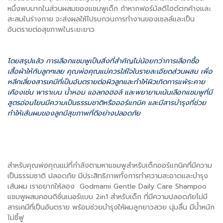
หนึ่งพบมากในส่วนผสมของแชมพูเด็ก ถ้าหากฟอร์มัลดีไฮด์ตกค้างและ
สะสมในร่างกาย จะส่งผลให้ไปรบกวนการทำงานของเซลล์และเป็น
อันตรายต่อสุขภาพในระยะยาว
โดยสรุปแล้ว การเลือกแชมพูเป็นสิ่งที่สำคัญไม่น้อยกว่าการเลือกซื้อ
เสื้อผ้าให้กับลูกๆเลย คุณพ่อคุณแม่ควรใส่ใจในรายละเอียดส่วนผสม เพื่อ
หลีกเลี่ยงสารเคมีที่เป็นอันตรายต่อผิวลูกและทำให้ผิวเกิดการแพ้ระคาย
เคืองเช่น พาราเบน น้ำหอม แอลกอฮอล์ และพยายามเน้นเลือกแชมพูที่มี
สูตรอ่อนโยนมีความเป็นธรรมชาติหรือออร์แกนิค และมีสารบำรุงที่ช่วย
ทำให้เส้นผมของลูกมีสุขภาพที่ดีอย่างปลอดภัย
สำหรับคุณพ่อคุณแม่ที่กำลังตามหาแชมพูสำหรับเด็กออร์แกนิคที่มีความ
เป็นธรรมชาติ ปลอดภัย มีประสิทธิภาพทั้งการทำความสะอาดและบำรุง
เส้นผม เราอยากให้ลอง Godmami Gentle Daily Care Shampoo
แชมพูผสมคอนดิชั่นเนอร์แบบ 2in1 สำหรับเด็ก ที่มีความปลอดภัยไม่มี
สารเคมีที่เป็นอันตราย พร้อมช่วยบำรุงให้ผมลูกยาวสวย นุ่มลื่น มีน้ำหนัก
ไม่ชี้ฟู